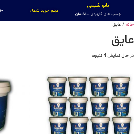
نانو شیمی
مبلغ خرید شما :
۰
ت
چسب های کاربردی ساختمان
خانه
/ عایق
عایق
در حال نمایش 4 نتیجه